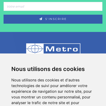
S’INSCRIRE
80 Impasse des Chapotines - ZAE Chez
Nous utilisons des cookies
Merlin 74420 St André de Boëge - FRANCE
Nous utilisons des cookies et d'autres
+33 (0)4 50 39 08 49
technologies de suivi pour améliorer votre
info[a]metro-fr.com
expérience de navigation sur notre site, pour
vous montrer un contenu personnalisé, pour
Suivez
Metro
analyser le trafic de notre site et pour
sur les réseaux sociaux