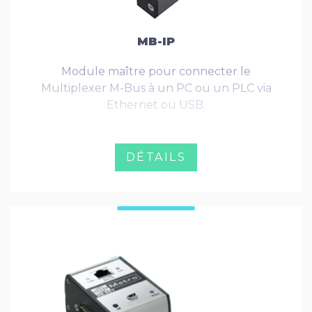
MB-IP
Module maître pour connecter le
Multiplexer M-Bus à un PC ou un PLC via
Ethernet ou USB.
DÉTAILS