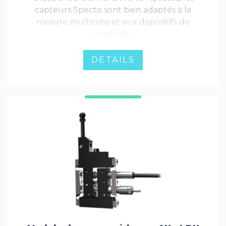
capteurs Specto sont bien adaptés à la
mesure multicote et aux dispositifs de
contrôle.
DÉTAILS