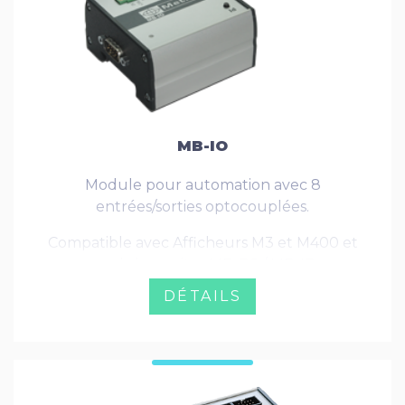
MB-IO
Module pour automation avec 8
entrées/sorties optocouplées.
Compatible avec Afficheurs M3 et M400 et
modules maitre MB-RS / MB-IP
DÉTAILS