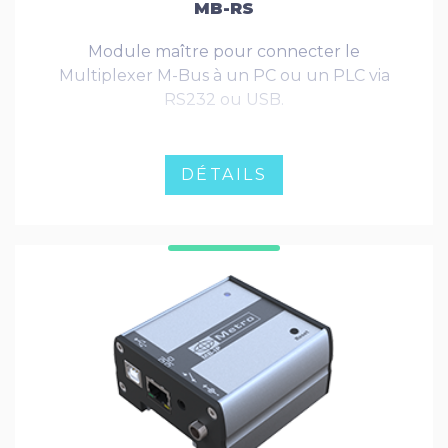
MB-RS
Module maître pour connecter le
Multiplexer M-Bus à un PC ou un PLC via
RS232 ou USB.
DÉTAILS