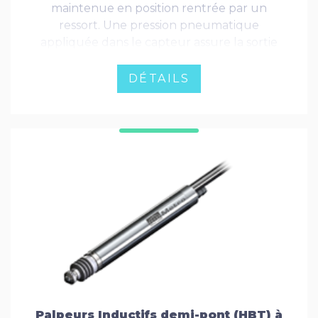
maintenue en position rentrée par un
ressort. Une pression pneumatique
appliquée dans le capteur assure la sortie
de la tige de mesure et la force de contact
avec la pièce à mesurer. Cette variante
DÉTAILS
permet une économie de place importante,
ainsi qu'une réduction du coût en cas
d'utilisation sur machine.
Palpeurs Inductifs demi-pont (HBT) à