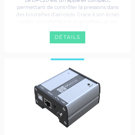
Le DPC20 est un appareil compact,
permettant de contrôler la pressions dans
des bouteilles d'aérosols. Grace à son écran
tactile, son interface très simplifiée, et ses
indicateurs couleurs, le DPC20 est un
appareil agréable d'usage, que tout
DÉTAILS
utilisateur saura prendre en main
rapidement.