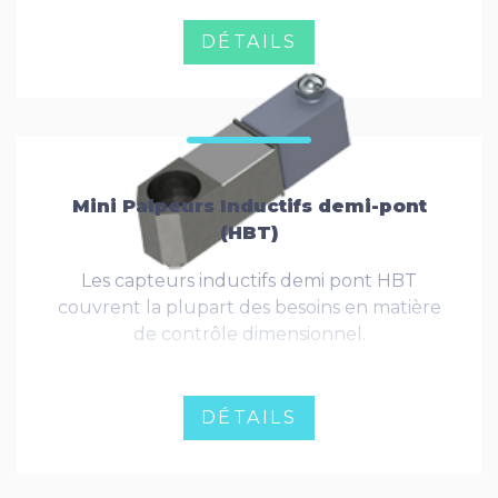
Ce sont des capteurs économiques et très
robustes. Ils sont utilisés dans des
DÉTAILS
applications de contrôle manuelles (poste
de bord de ligne) ou automatisées.
Mini Palpeurs Inductifs demi-pont
(HBT)
Les capteurs inductifs demi pont HBT
couvrent la plupart des besoins en matière
de contrôle dimensionnel.
DÉTAILS