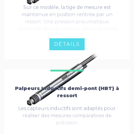
Sur ce modèle, la tige de mesure est
maintenue en position rentrée par un
ressort. Une pression pneumatique
appliquée dans le capteur assure la sortie
de la tige de mesure et la force de contact
avec la pièce à mesurer. Cette variante
DÉTAILS
permet une économie de place importante,
ainsi qu'une réduction du coût en cas
d'utilisation sur machine.
Palpeurs Inductifs demi-pont (HBT) à
ressort
Les capteurs inductifs sont adaptés pour
réaliser des mesures comparatives de
précision.