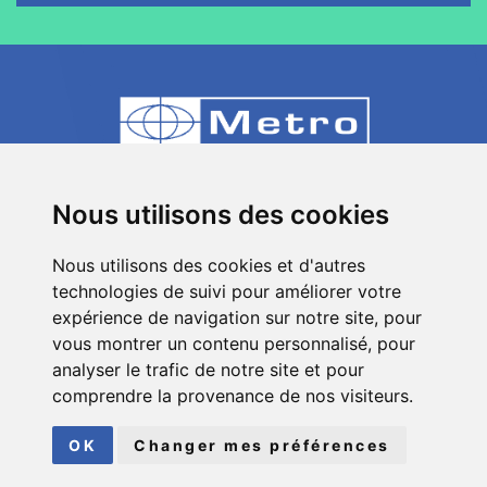
80 Impasse des Chapotines - ZAE Chez
Nous utilisons des cookies
Merlin 74420 St André de Boëge - FRANCE
Nous utilisons des cookies et d'autres
+33 (0)4 50 39 08 49
technologies de suivi pour améliorer votre
info[a]metro-fr.com
expérience de navigation sur notre site, pour
vous montrer un contenu personnalisé, pour
Suivez
Metro
analyser le trafic de notre site et pour
sur les réseaux sociaux
comprendre la provenance de nos visiteurs.
© COPYRIGHT 2026
METRO
| TOUS DROITS RÉSERVÉS
OK
Changer mes préférences
MENTIONS LÉGALES
|
PLAN DU SITE
FAIT AVEC
PAR
ASB DIGITAL