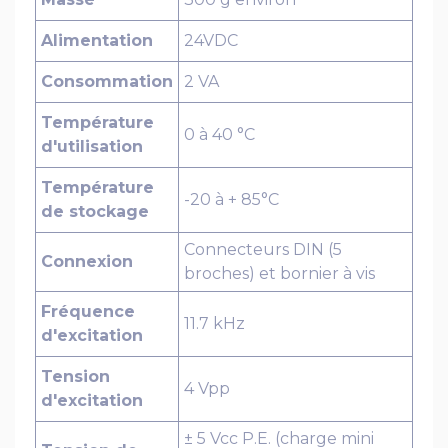
Alimentation
24VDC
Consommation
2 VA
Température
0 à 40 °C
d'utilisation
Température
-20 à + 85°C
de stockage
Connecteurs DIN (5
Connexion
broches) et bornier à vis
Fréquence
11.7 kHz
d'excitation
Tension
4 Vpp
d'excitation
± 5 Vcc P.E. (charge mini