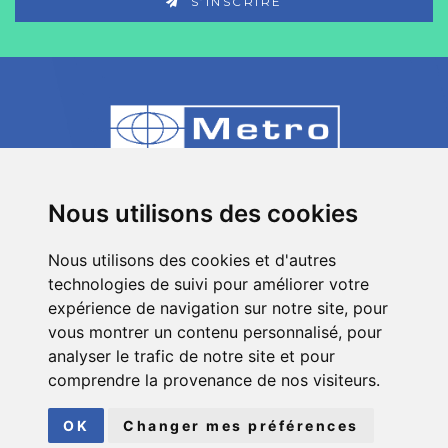
S’INSCRIRE
80 Impasse des Chapotines - ZAE Chez
Nous utilisons des cookies
Merlin 74420 St André de Boëge - FRANCE
Nous utilisons des cookies et d'autres
+33 (0)4 50 39 08 49
technologies de suivi pour améliorer votre
info[a]metro-fr.com
expérience de navigation sur notre site, pour
vous montrer un contenu personnalisé, pour
Suivez
Metro
analyser le trafic de notre site et pour
sur les réseaux sociaux
comprendre la provenance de nos visiteurs.
© COPYRIGHT 2026
METRO
| TOUS DROITS RÉSERVÉS
OK
Changer mes préférences
MENTIONS LÉGALES
|
PLAN DU SITE
FAIT AVEC
PAR
ASB DIGITAL