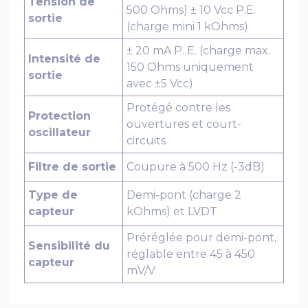
Tension de
500 Ohms) ± 10 Vcc P.E.
sortie
(charge mini 1 kOhms)
± 20 mA P. E. (charge max.
Intensité de
150 Ohms uniquement
sortie
avec ±5 Vcc)
Protégé contre les
Protection
ouvertures et court-
oscillateur
circuits
Filtre de sortie
Coupure à 500 Hz (-3dB)
Type de
Demi-pont (charge 2
capteur
kOhms) et LVDT
Préréglée pour demi-pont,
Sensibilité du
réglable entre 45 à 450
capteur
mV/V