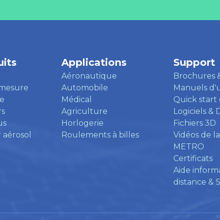
its
Applications
Support
Aéronautique
Brochures 
 mesure
Automobile
Manuels d'ut
e
Médical
Quick start
rs
Agriculture
Logiciels & 
us
Horlogerie
Fichiers 3D
 aérosol
Roulements à billes
Vidéos de la
METRO
Certificats
Aide inform
distance & 