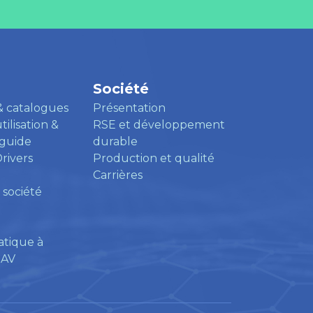
Société
& catalogues
Présentation
ilisation &
RSE et développement
 guide
durable
Drivers
Production et qualité
Carrières
 société
atique à
SAV